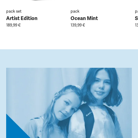
pack set
pack
p
Artist Edition
Ocean Mint
S
189,99 €
139,99 €
1