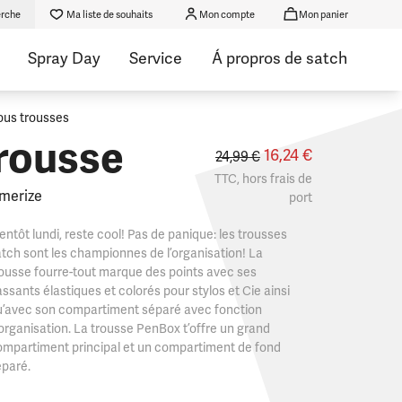
rche
Ma liste de souhaits
Mon compte
Mon panier
Spray Day
Service
Á propros de satch
ous trousses
rousse
16,24 €
24,99 €
TTC, hors
frais de
merize
port
entôt lundi, reste cool! Pas de panique: les trousses
tch sont les championnes de l’organisation! La
ousse fourre-tout marque des points avec ses
ssants élastiques et colorés pour stylos et Cie ainsi
u’avec son compartiment séparé avec fonction
organisation. La trousse PenBox t’offre un grand
mpartiment principal et un compartiment de fond
éparé.