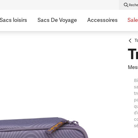
Reche
Sacs loisirs
Sacs De Voyage
Accessoires
Sale
T
T
Mes
Bi
sa
tr
pa
q
d’
co
s