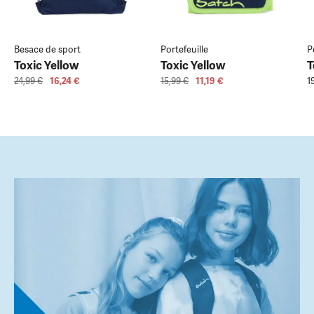
Besace de sport
Portefeuille
P
Toxic Yellow
Toxic Yellow
T
24,99 €
16,24 €
15,99 €
11,19 €
1