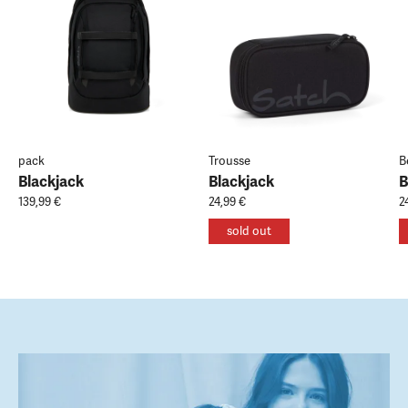
pack
Trousse
B
Blackjack
Blackjack
B
139,99 €
24,99 €
2
sold out