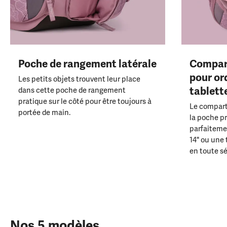
Poche de rangement latérale
Compar
pour or
Les petits objets trouvent leur place
tablett
dans cette poche de rangement
pratique sur le côté pour être toujours à
Le compart
portée de main.
la poche p
parfaiteme
14" ou une 
en toute sé
Nos 5 modèles