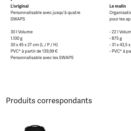
L'original
Le malin
Personnalisable avec jusqu'à quatre
Organisatio
SWAPS
pour les a
30 l Volume
- 22 l Volu
1.100 g
- 875 g
30 x 45 x 27 cm (L / P / H)
- 31 x 43,5 
PVC* à partir de 139,99 €
- PVC* à par
Personnalisable avec les SWAPS
Produits correspondants