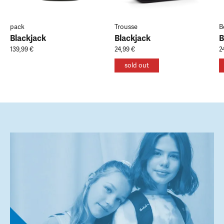
pack
Trousse
B
Blackjack
Blackjack
B
139,99 €
24,99 €
2
sold out