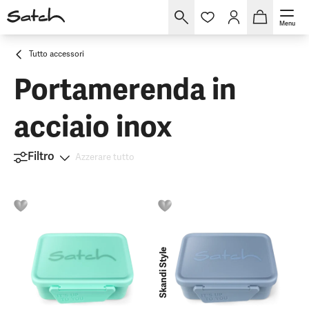
Menu
Tutto accessori
Portamerenda in
acciaio inox
Filtro
Azzerare tutto
Skandi Style